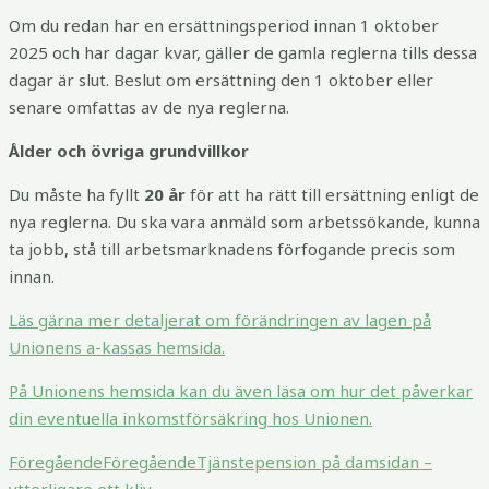
Om du redan har en ersättningsperiod innan 1 oktober
2025 och har dagar kvar, gäller de gamla reglerna tills dessa
dagar är slut. Beslut om ersättning den 1 oktober eller
senare omfattas av de nya reglerna.
Ålder och övriga grundvillkor
Du måste ha fyllt
20 år
för att ha rätt till ersättning enligt de
nya reglerna. Du ska vara anmäld som arbetssökande, kunna
ta jobb, stå till arbetsmarknadens förfogande precis som
innan.
Läs gärna mer detaljerat om förändringen av lagen på
Unionens a-kassas hemsida.
På Unionens hemsida kan du även läsa om hur det påverkar
din eventuella inkomstförsäkring hos Unionen.
Föregående
Föregående
Tjänstepension på damsidan –
ytterligare ett kliv