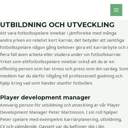
Hoppa
MAI
till
MEN
innehåll
UTBILDNING OCH UTVECKLING
Att vara fotbollsspelare innebär i jämförelse med många
andra yrken en relativt kort karriär, det betyder att samtliga
fotbollsspelare någon gång behöver göra ett karriärbyte och i
flera fall även arbeta eller studera under sin fotbollskarriär.
Yrket som elitfotbollsspelare innebär också att du är en
offentlig person som har stress och press som din vardag. Som
medlem har du därför tillgång till professionell guidning och
hjälp kring vad som händer utanför fotbollen.
Player development manager
Ansvarig person för utbildning och utveckling är vår Player
Development Manager Peter Martinsson. I sin roll hjälper
Peter spelare med exempelvis karriärplanering, utbildning,
CV och välmående. Oavsett var du befinner dig i din