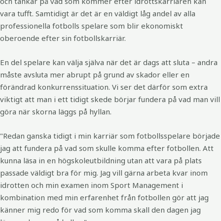
och tankar på vad som kommer efter idrottskarriären kan
vara tufft. Samtidigt är det är en väldigt låg andel av alla
professionella fotbolls­ spelare som blir ekonomiskt
oberoende efter sin fotbollskarriär.
En del spelare kan välja själva när det är dags att sluta – andra
måste avsluta mer abrupt på grund av skador eller en
förändrad konkurrenssituation. Vi ser det därför som extra
viktigt att man i ett ti­digt skede börjar fundera på vad man vill
göra när skorna läggs på hyllan.
"Redan ganska tidigt i min karriär som fotbollsspelare började
jag att fundera på vad som skulle komma efter fotbollen. Att
kunna läsa in en högskole­utbildning utan att vara på plats
passade väldigt bra för mig. Jag vill gärna arbeta kvar inom
idrotten och min examen inom Sport Management i
kombination med min erfaren­het från fotbollen gör att jag
känner mig redo för vad som komma skall den dagen jag