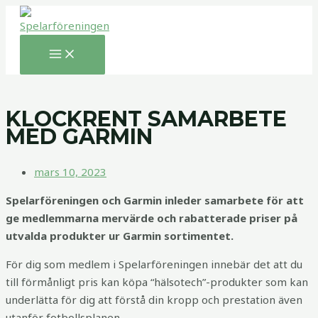
MAIN
Hoppa
MENU
till
innehåll
KLOCKRENT SAMARBETE
MED GARMIN
mars 10, 2023
Spelarföreningen och Garmin inleder samarbete för att
ge medlemmarna mervärde och rabatterade priser på
utvalda produkter ur Garmin sortimentet.
För dig som medlem i Spelarföreningen innebär det att du
till förmånligt pris kan köpa “hälsotech”-produkter som kan
underlätta för dig att förstå din kropp och prestation även
utanför fotbollsplanen.