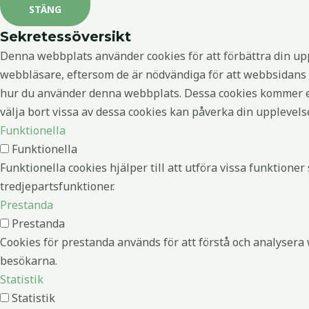
STÄNG
Sekretessöversikt
Denna webbplats använder cookies för att förbättra din up
webbläsare, eftersom de är nödvändiga för att webbsidans 
hur du använder denna webbplats. Dessa cookies kommer end
välja bort vissa av dessa cookies kan påverka din upplevel
Funktionella
Funktionella
Funktionella cookies hjälper till att utföra vissa funktion
tredjepartsfunktioner.
Prestanda
Prestanda
Cookies för prestanda används för att förstå och analysera 
besökarna.
Statistik
Statistik