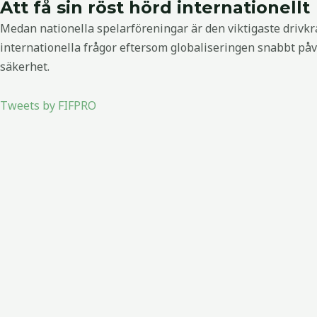
Att få sin röst hörd internationellt
Medan nationella spelarföreningar är den viktigaste drivkr
internationella frågor eftersom globaliseringen snabbt påv
säkerhet.
Tweets by FIFPRO