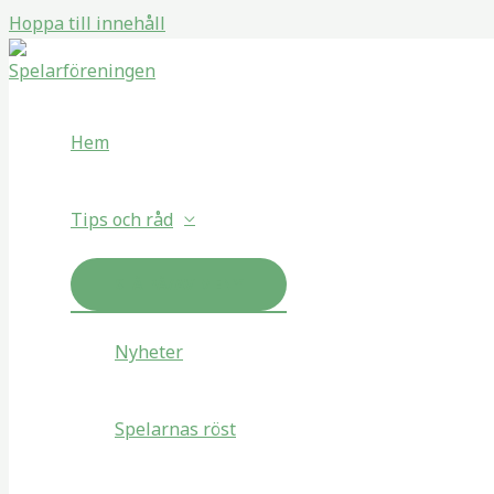
Hoppa till innehåll
Hem
Tips och råd
SLÅ PÅ/AV MENY
Nyheter
Spelarnas röst