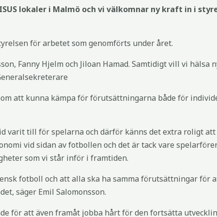
ISUS lokaler i Malmö och vi välkomnar ny kraft in i st
styrelsen för arbetet som genomförts under året.
raelsson, Fanny Hjelm och Jiloan Hamad. Samtidigt vill vi hä
Generalsekreterare
enom att kunna kämpa för förutsättningarna både för indiv
arit till för spelarna och därför känns det extra roligt att 
onomi vid sidan av fotbollen och det är tack vare spelarfören
heter som vi står inför i framtiden.
svensk fotboll och att alla ska ha samma förutsättningar för a
ndet, säger Emil Salomonsson.
ade för att även framåt jobba hårt för den fortsätta utveckli