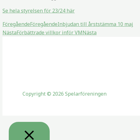
Se hela styrelsen för 23/24 här
Föregående
Föregående
Inbjudan till årststämma 10 maj
Nästa
Förbättrade villkor inför VM
Nästa
Copyright © 2026 Spelarföreningen