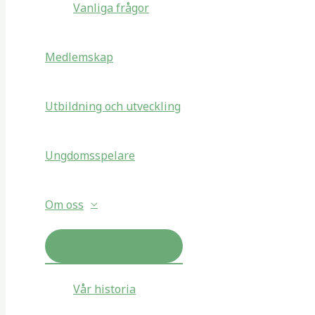
Vanliga frågor
Medlemskap
Utbildning och utveckling
Ungdomsspelare
Om oss
SLÅ PÅ/AV MENY
Vår historia