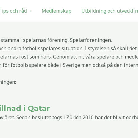
Tips och råd
Medlemskap
Utbildning och utveckli
tämma i spelarnas förening, Spelarföreningen.
och andra fotbollsspelares situation. I styrelsen så skall det
va spelarnas röst som hörs. Genom att ni, våra spelare och me
en för fotbollsspelare både i Sverige men också på den inter
ningen:
llnad i Qatar
av året. Sedan beslutet togs i Zürich 2010 har det blivit oerh