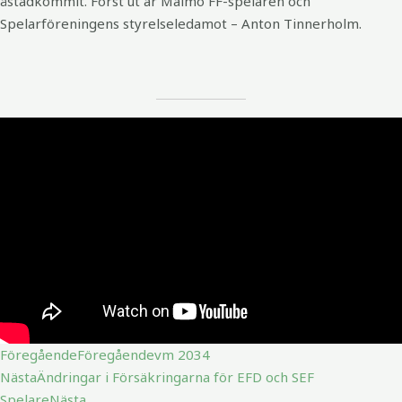
åstadkommit. Först ut är Malmö FF-spelaren och
Spelarföreningens styrelseledamot – Anton Tinnerholm.
Föregående
Föregående
vm 2034
Nästa
Ändringar i Försäkringarna för EFD och SEF
Spelare
Nästa