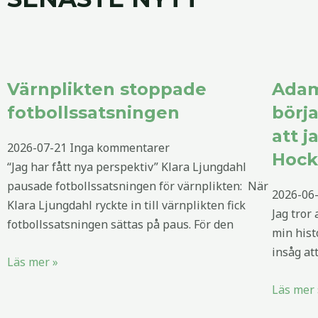
Värnplikten stoppade
Adam
fotbollssatsningen
börj
att j
2026-07-21
Inga kommentarer
Hock
“Jag har fått nya perspektiv” Klara Ljungdahl
pausade fotbollssatsningen för värnplikten: När
2026-06
Klara Ljungdahl ryckte in till värnplikten fick
Jag tror
fotbollssatsningen sättas på paus. För den
min hist
insåg att
Läs mer »
Läs mer 