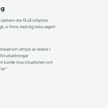
ng
m spelare ska få så schyssta
gt, vi finns med dig hela vägen!
nskad och utfryst av ledare i
förutsättningar.
en kunde lösa situationen och
riär"