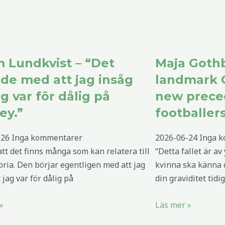
 Lundkvist – “Det
Maja Goth
ade med att jag insåg
landmark C
ag var för dålig på
new prece
ey.”
footballer
-26
Inga kommentarer
2026-06-24
Inga 
 att det finns många som kan relatera till
“Detta fallet är av
oria. Den börjar egentligen med att jag
kvinna ska känna 
 jag var för dålig på
din graviditet tidig
»
Läs mer »