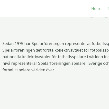
Hoppa
ANMÄL DIG 
Hem
till
innehåll
Sedan 1975 har Spelarföreningen representerat fotbollssp
Spelarföreningen det första kollektivavtalet för fotbollsspe
nationella kollektivavtalet för fotbollsspelare i världen i
nivå representerar Spelarföreningen spelare i Sverige och 
fotbollsspelare världen över.