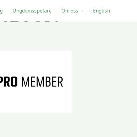
IDAG!
ng
Ungdomsspelare
Om oss
English